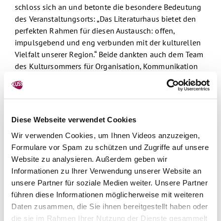
schloss sich an und betonte die besondere Bedeutung
des Veranstaltungsorts: „Das Literaturhaus bietet den
perfekten Rahmen für diesen Austausch: offen,
impulsgebend und eng verbunden mit der kulturellen
Vielfalt unserer Region.“ Beide dankten auch dem Team
des Kultursommers für Organisation, Kommunikation
und die erfolgreiche Umsetzung der diesjährigen
Saison.
Tiefgehender Austausch und gemeinsame
Diese Webseite verwendet Cookies
Perspektiven
Wir verwenden Cookies, um Ihnen Videos anzuzeigen,
Formulare vor Spam zu schützen und Zugriffe auf unsere
Ein wesentlicher Bestandteil der Nachlese war der
Website zu analysieren. Außerdem geben wir
Austausch zwischen Kunstschaffenden und
Informationen zu Ihrer Verwendung unserer Website an
Veranstaltenden. In moderierten Themeninseln wurden
unsere Partner für soziale Medien weiter. Unsere Partner
Erfahrungen, Wünsche und Herausforderungen
führen diese Informationen möglicherweise mit weiteren
gesammelt. Besonders geschätzt wurde die
Daten zusammen, die Sie ihnen bereitgestellt haben oder
Möglichkeit, Einblicke in die Arbeit anderer Sparten zu
die sie im Rahmen Ihrer Nutzung der Dienste gesammelt