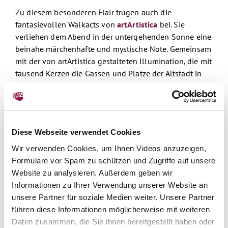
Zu diesem besonderen Flair trugen auch die
fantasievollen Walkacts von
artArtistica
bei. Sie
verliehen dem Abend in der untergehenden Sonne eine
beinahe märchenhafte und mystische Note. Gemeinsam
mit der von artArtistica gestalteten Illumination, die mit
tausend Kerzen die Gassen und Plätze der Altstadt in
warmes Licht tauchte, entstand eine einzigartige
Atmosphäre, die die Michelstädter Musiknacht und die
Eröffnung des Kultursommers zu einem
eindrucksvollen Erlebnis machte.
Diese Webseite verwendet Cookies
„Die Michelstädter Musiknacht hat einmal mehr gezeigt,
Wir verwenden Cookies, um Ihnen Videos anzuzeigen,
wie lebendig, vielfältig und verbindend Kultur sein
Formulare vor Spam zu schützen und Zugriffe auf unsere
kann. Sie bot einen würdigen Rahmen für die
Website zu analysieren. Außerdem geben wir
Eröffnung des 33. Kultursommers Südhessen und steht
Informationen zu Ihrer Verwendung unserer Website an
beispielhaft für die hohe Qualität und das große
unsere Partner für soziale Medien weiter. Unsere Partner
Engagement, mit dem unsere Veranstalterinnen und
führen diese Informationen möglicherweise mit weiteren
Veranstalter Jahr für Jahr ein außergewöhnliches
Daten zusammen, die Sie ihnen bereitgestellt haben oder