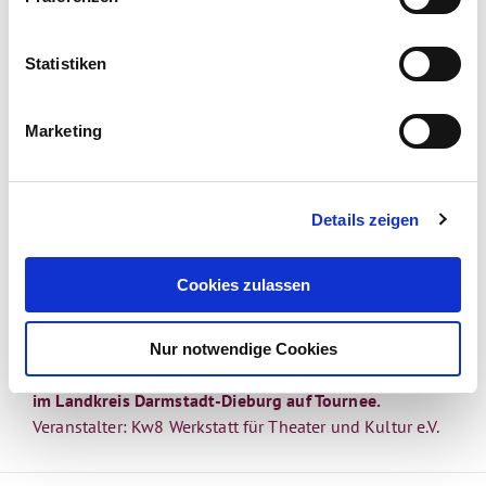
|
Sa., 22.08.26, 20:00 - 21:30 Uhr
Statistiken
|
Roßdorf-Gundernhausen
Straßentheater
Marketing
Just for Fun Express '26
Straßentheater-Bringdienst
Details zeigen
Just for Fun Express '26
Straßentheater-Bringdienst
Cookies zulassen
Eine Künstler:innen-Gruppe aus den Sparten
Zeitgenössischer Zirkus und Straßentheater geht mit
Nur notwendige Cookies
einem vielseitigen, rund einstündigen Kulturprogramm
im Landkreis Darmstadt-Dieburg auf Tournee.
Veranstalter: Kw8 Werkstatt für Theater und Kultur e.V.