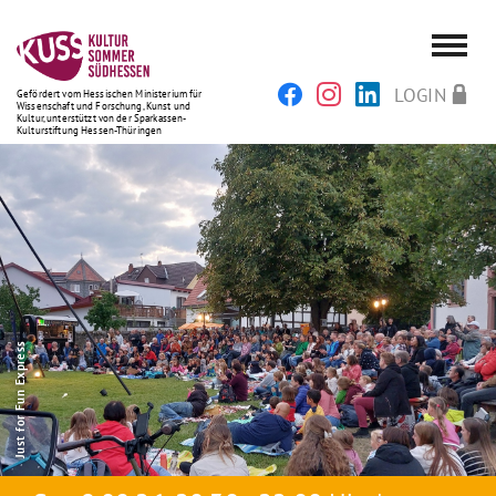
LOGIN
Gefördert vom Hessischen Ministerium für
Wissenschaft und Forschung, Kunst und
Kultur, unterstützt von der Sparkassen-
Kulturstiftung Hessen-Thüringen
Just for Fun Express