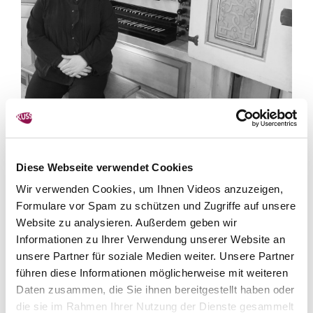
|
Sa., 18.07.26, 18:00 - 19:15 Uhr
Diese Webseite verwendet Cookies
|
Michelstadt
Konzert
Wir verwenden Cookies, um Ihnen Videos anzuzeigen,
Michelstädter Orgelsommer 2026
Formulare vor Spam zu schützen und Zugriffe auf unsere
Website zu analysieren. Außerdem geben wir
Ein Sommer. Eine Orgel. Viele
Informationen zu Ihrer Verwendung unserer Website an
Klangfarben.
unsere Partner für soziale Medien weiter. Unsere Partner
„Vom Fundament getragen“
führen diese Informationen möglicherweise mit weiteren
Daten zusammen, die Sie ihnen bereitgestellt haben oder
mit Werken von Bach, Stainer, Franck
die sie im Rahmen Ihrer Nutzung der Dienste gesammelt