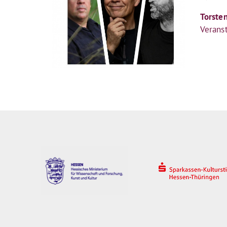
Torste
Verans