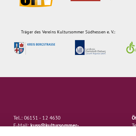
Träger des Vereins Kultursommer Südhessen e. V.:
Tel.: 06151 - 12 4630
Ö
E-Mail:
kuss@kultursommer-
T
suedhessen.de