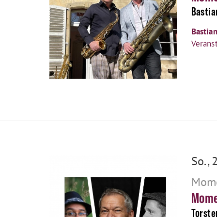
Bastia
Bastian
Verans
So., 
Mome
Mome
Torste