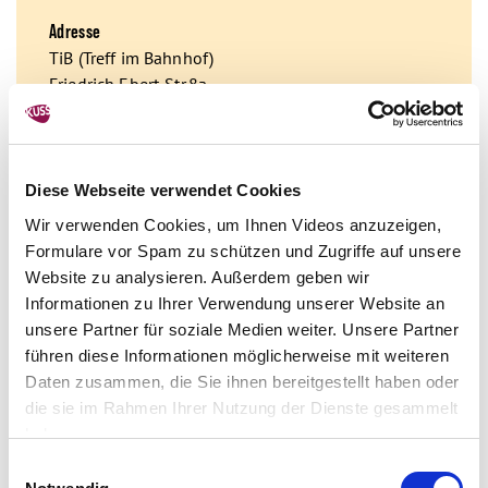
Adresse
TiB (Treff im Bahnhof)
Friedrich Ebert-Str.8a
68519 Viernheim
Kontakt
Tel.: 0176 258 590 78
Diese Webseite verwendet Cookies
E-Mail:
manfred.brandmueller@chaiselongue-
Wir verwenden Cookies, um Ihnen Videos anzuzeigen,
viernheim.de
Formulare vor Spam zu schützen und Zugriffe auf unsere
Website zu analysieren. Außerdem geben wir
Öffentliche Verkehrsmittel
Informationen zu Ihrer Verwendung unserer Website an
ÖPNV: Bahn/Bus
unsere Partner für soziale Medien weiter. Unsere Partner
führen diese Informationen möglicherweise mit weiteren
Informationen zur Barrierefreiheit
Daten zusammen, die Sie ihnen bereitgestellt haben oder
die sie im Rahmen Ihrer Nutzung der Dienste gesammelt
Nicht barrierefrei zugänglich
haben.
Nicht barrierefrei
Einwilligungsauswahl