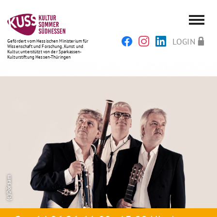
LOGIN
Gefördert vom Hessischen Ministerium für
Wissenschaft und Forschung, Kunst und
Kultur, unterstützt von der Sparkassen-
Kulturstiftung Hessen-Thüringen
(c)Dörsam