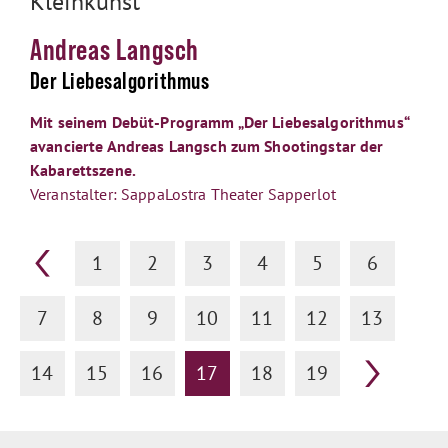
Kleinkunst
Andreas Langsch
Der Liebesalgorithmus
Mit seinem Debüt-Programm „Der Liebesalgorithmus“
avancierte Andreas Langsch zum Shootingstar der
Kabarettszene.
Veranstalter: SappaLostra Theater Sapperlot
1
2
3
4
5
6
7
8
9
10
11
12
13
14
15
16
17
18
19