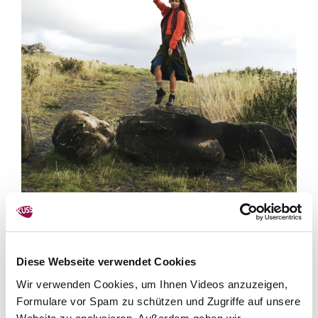
|
|
Fr., 25.09.26, 18:00 Uhr
Lorsch
Konzert, Kleinkunst
Irland Abend bei der KVHS
Diese Webseite verwendet Cookies
Adeline: Songs, Poesie & Geschichten aus Irland!
Wir verwenden Cookies, um Ihnen Videos anzuzeigen,
Formulare vor Spam zu schützen und Zugriffe auf unsere
Liedermacherin Adeline