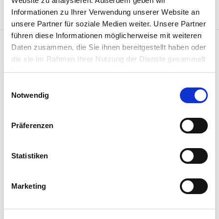
Website zu analysieren. Außerdem geben wir
Veranstalter: Kreisvolkshochschule Bergstraße
Informationen zu Ihrer Verwendung unserer Website an
unsere Partner für soziale Medien weiter. Unsere Partner
führen diese Informationen möglicherweise mit weiteren
Daten zusammen, die Sie ihnen bereitgestellt haben oder
die sie im Rahmen Ihrer Nutzung der Dienste gesammelt
haben.
Einwilligungsauswahl
Notwendig
Präferenzen
Statistiken
Marketing