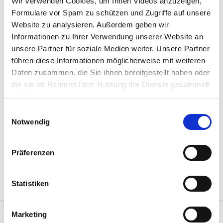
Wir verwenden Cookies, um Ihnen Videos anzuzeigen,
Formulare vor Spam zu schützen und Zugriffe auf unsere
Website zu analysieren. Außerdem geben wir
Informationen zu Ihrer Verwendung unserer Website an
unsere Partner für soziale Medien weiter. Unsere Partner
|
Mi., 22.07.26, 20:44 - 21:44 Uhr
führen diese Informationen möglicherweise mit weiteren
|
Hirschhorn
Konzert
Daten zusammen, die Sie ihnen bereitgestellt haben oder
die sie im Rahmen Ihrer Nutzung der Dienste gesammelt
Klosterkonzerte
haben.
Ausklang
Einwilligungsauswahl
Tanz der Klänge
Notwendig
Folk aus dem europäischen Raum
Präferenzen
UVI-Ensemble
Maria Schöne, Lilli Brandt, Jola Paulick & Maria Lechner
Veranstalter: Förderverein Klosterkirche e.V.
Statistiken
Marketing