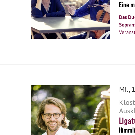
Eine m
Das Duo
Sopran
Veranst
Mi., 
Klos
Ausk
Ligat
Himmli