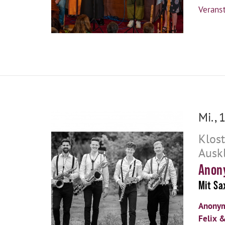
Veranst
Mi., 
Klos
Ausk
Anon
Mit Sa
Anonym
Felix &