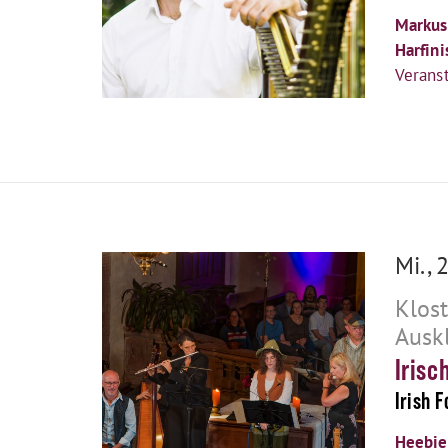
Markus
Harfini
Veranst
Mi., 
Klos
Ausk
Irisc
Irish F
Heebie