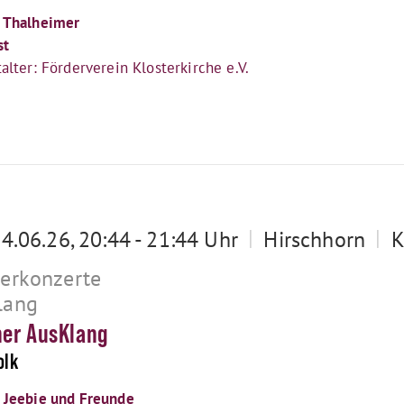
 Thalheimer
st
alter: Förderverein Klosterkirche e.V.
|
|
24.06.26, 20:44 - 21:44 Uhr
Hirschhorn
K
terkonzerte
lang
her AusKlang
olk
 Jeebie und Freunde